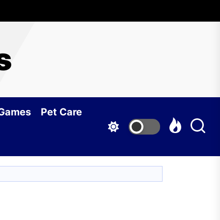
s
 Games
Pet Care