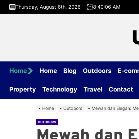
Skip
Thursday, August 6th, 2026
8:40:07 AM
to
the
content
Home
Home
Blog
Outdoors
E-com
Property
Technology
Travel
Contact
Home
Outdoors
Mewah dan Elegan: Men
OUTDOORS
Mewah dan E